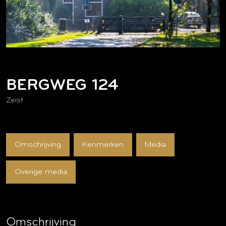
BERGWEG
124
Zeist
Omschrijving
Kenmerken
Media
Overige media
Omschrijving