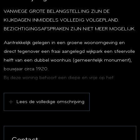
VANWEGE GROTE BELANGSTELLING ZIJN DE
KIJKDAGEN INMIDDELS VOLLEDIG VOLGEPLAND.
BEZICHTIGINGSAFSPRAKEN ZIJN NIET MEER MOGELIJK.
Aantrekkelijk gelegen in een groene woonomgeving en
direct tegenover een fraai aangelegd wijkpark een sfeervolle
helft van een dubbel woonhuis (gemeentelijk monument),
bouwjaar circa 1920.
Bij deze woning behoort een diepe en vrije op het
zuidoosten gelegen achtertuin, brede oprit en een voor- en
zijtuin.
Lees de volledige omschrijving
In de tuin staat een stenen schuur en een eenvoudige
overkapping.
In de periode 1918-1920 zijn in opdracht van de
Zilverfabriek Gero in totaal 64 woningen gebouwd voor het
personeel dat op de fabriek werkzaam was.