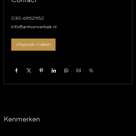
Contact
Ter plaatse heeft de woonwijk het karakter van een tuindorp.
De architect (van Straalen/Zeist) heeft destijds een landelijk
030-6952952
karakter beoogd door de woningen te ontwerpen als
info@antoonverkaik.nl
boerderij-imitaties.
De bebouwing bestaat in totaal uit vijf verschillende
Afspraak maken
woningtypen die alle vrij in een eigen tuin liggen.
Deze woning is in opdracht van de Woningcorporatie in
2014/2015 projectmatig gerenoveerd (casco).
De afgelopen jaren heeft deze woonwijk vele jonge
gezinnen verwelkomd.
Het bestemmingsplan biedt uitbreidingsmogelijkheden.
Indeling
Begane grond:
Kenmerken
Entree, gang met toilet, trapopgang en toegang tot de
kelder.