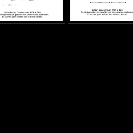
aand steen
ar parkeren