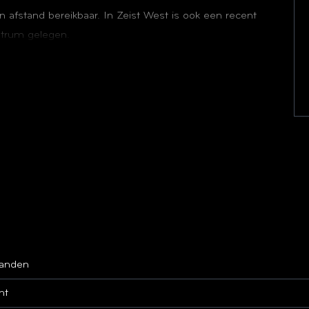
n afstand bereikbaar. In Zeist West is ook een recent
ntrum gelegen.
en lichte woonkamer met trapopgang.
n een toilet.
pstelplaats van de c.v.-combiketel en bergruimte.
kapel.
e (slaap)kamers te realiseren door splitsing van de
anden
dakraam of dakkapel.
ht