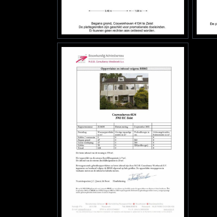
Bergruimte
Schuur/berging
Vrijst
Parkeergelegenheid
Soort parkeergelegenheid
Openba