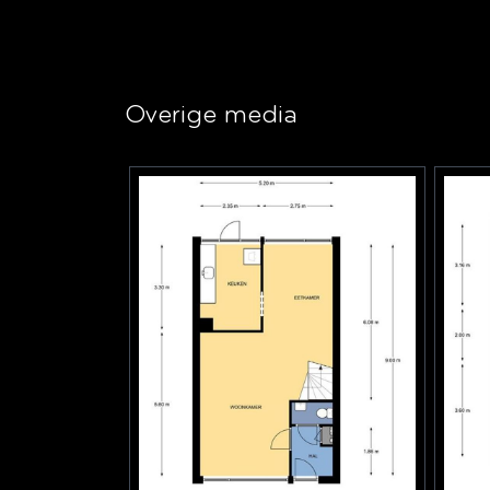
Kadastrale gegevens
Perceelnaam
Zeist 
Overige media
Oppervlakte
120 m
Eigendomssituatie
Volle 
Perceel
ZEI00
Buitenruimte
Tuin
Achtert
Achtertuin
48 m²
Ligging tuin
Noordw