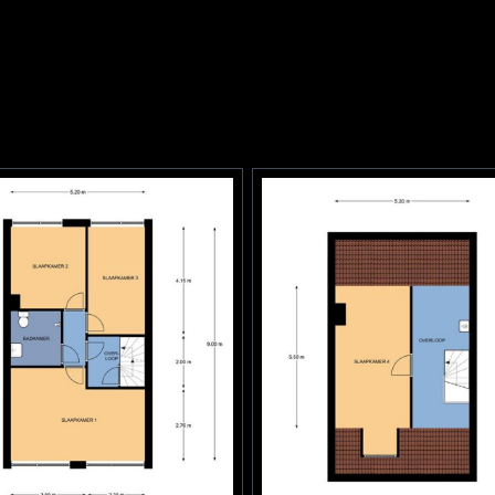
N 7547
²
eigendom
-N-7547
uin, voortuin
est bereikbaar via achterom