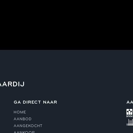
uin, voortuin, zijtuin
²
aand steen
AARDIJ
GA DIRECT NAAR
AA
en terrein, openbaar parkeren
HOME
AANBOD
AANGEKOCHT
AANKOOP