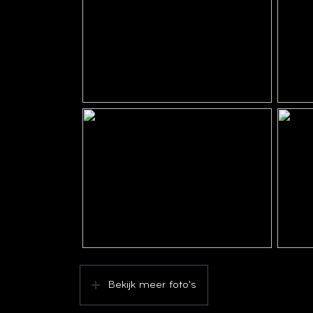
Externe bergruimte
9 m²
Perceel
555 m
Inhoud
560 m
Indeling
Aantal kamers
7 kame
Aantal badkamers
1 badk
Badkamervoorzieningen
Douche
Aantal woonlagen
4
Voorzieningen
Dakraam
Bekijk meer foto's
Energie