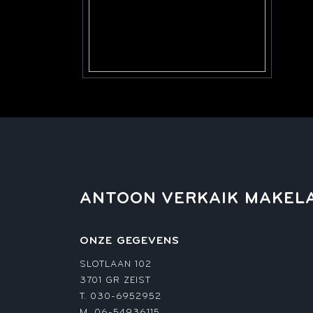
Buitenruimte
Tuin
Achtert
Zijtuin
225 m
Ligging tuin
West
Bergruimte
Schuur/berging
Vrijst
ANTOON VERKAIK MAKEL
Parkeergelegenheid
ONZE GEGEVENS
Soort parkeergelegenheid
Op eig
SLOTLAAN 102
3701 GR ZEIST
T.
030-6952952
M.
06-54936115