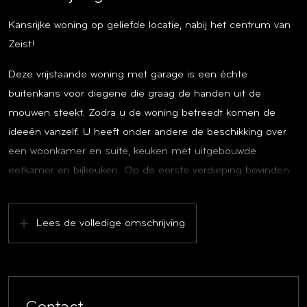
Kansrijke woning op geliefde locatie, nabij het centrum van
Zeist!
Deze vrijstaande woning met garage is een échte
buitenkans voor diegene die graag de handen uit de
mouwen steekt. Zodra u de woning betreedt komen de
ideeën vanzelf. U heeft onder andere de beschikking over
een woonkamer en suite, keuken met uitgebouwde
eetkamer en bijkeuken. Op de eerste verdieping bevinden
zich drie slaapkamers en heeft u toegang tot de ruime
zolder. De moderne badkamer is vernieuwd en bestaat uit
Lees de volledige omschrijving
een wastafel en inloopdouche.
Plan snel een afspraak in en ervaar zelf de potentie van dit
leuke huis!