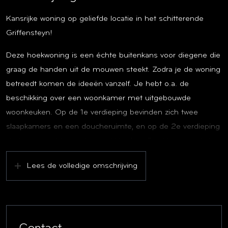
Kansrijke woning op geliefde locatie in het schitterende
Griffensteyn!
Deze hoekwoning is een échte buitenkans voor diegene die
graag de handen uit de mouwen steekt. Zodra je de woning
betreedt komen de ideeën vanzelf. Je hebt o.a. de
beschikking over een woonkamer met uitgebouwde
woonkeuken. Op de 1e verdieping bevinden zich twee
slaapkamers en een doucheruimte, en op de 2e verdieping
vind je een zolder met mogelijkheden. Op dit moment zijn
op de zolder 2 kamers met dakkapel aanwezig.
Lees de volledige omschrijving
Plan snel een afspraak in en ervaar zelf de potentie van dit
leuke huis!
De woning is gelegen aan een rustige laan op steenworp