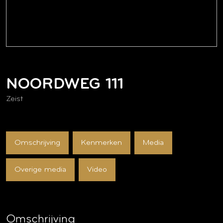
NOORDWEG
111
Zeist
Omschrijving
Kenmerken
Media
Overige media
Video
Omschrijving