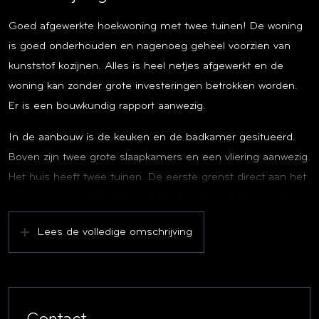
Goed afgewerkte hoekwoning met twee tuinen! De woning
is goed onderhouden en nagenoeg geheel voorzien van
kunststof kozijnen. Alles is heel netjes afgewerkt en de
woning kan zonder grote investeringen betrokken worden.
Er is een bouwkundig rapport aanwezig.
In de aanbouw is de keuken en de badkamer gesitueerd.
Boven zijn twee grote slaapkamers en een vliering aanwezig.
Het huis heeft twee tuinen. De eerste grenst direct aan het
huis en is circa 43 m2 groot. In deze tuin staat een stenen
schuurtje. Achter de woning ligt een tweede stuk tuin van
Lees de volledige omschrijving
circa 86 m2. Hier staat een grote, eenvoudige, schuur. Hier
kan bijvoorbeeld een leuke overkapping met buitenkeuken
gerealiseerd worden.
De Noordweg is een oude dorpsweg op de scheiding