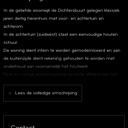
In de geliefde woonwijk de Dichtersbuurt gelegen klassiek
jaren dertig herenhuis met voor- en achtertuin en
achterom.
In de achtertuin (zuidwest) staat een eenvoudige houten
schuur.
De woning dient intern te worden gemoderniseerd en aan
de buitenzijde dient rekening gehouden te worden met
onderhoud aan voornamelijk het houtwerk.
Fijne en rustige woonomgeving op korte afstand van het
centrum van Zeist gesitueerd.
Lees de volledige omschrijving
Indeling
Begane grond:
Entree, gang met kelderkast, trapopgang en toilet.
Doorzonkamer voorzien van open haard. Dichte
uitgebouwde keuken.