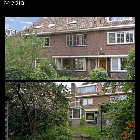
Media
Overige inpandige ruimte
5 m²
Gebouwgebonden Buitenruimte
9 m²
Externe bergruimte
6 m²
Perceel
159 m²
Inhoud
410 m³
Indeling
Aantal kamers
4 kamers (3 slaapkamers)
Aantal badkamers
1 badkamer
Badkamervoorzieningen
Douche, ligbad,
wasmachineaansluiting, wastafel