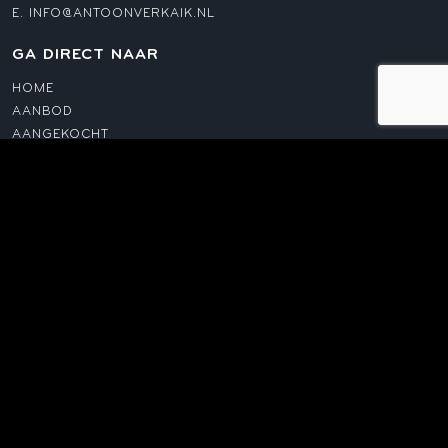
E.
INFO@ANTOONVERKAIK.NL
GA DIRECT NAAR
HOME
AANBOD
AANGEKOCHT
AANKOOP
VERKOOP
TAXATIES
TEAM
CONTACT
AANGESLOTEN BIJ