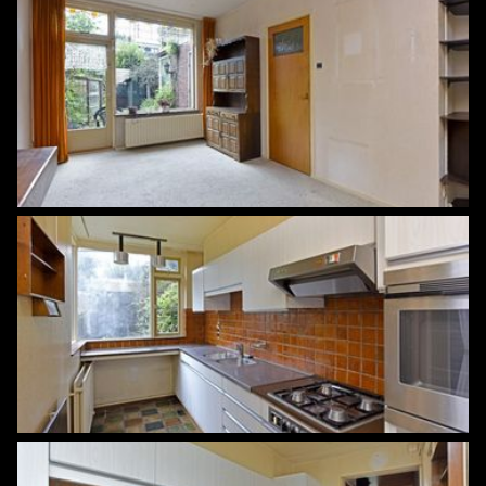
Tuin
Achtertuin, voortuin
Achtertuin
75 m²
Ligging tuin
Zuidwest bereikbaar via achterom
Parkeergelegenheid
Soort parkeergelegenheid
Openbaar parkeren