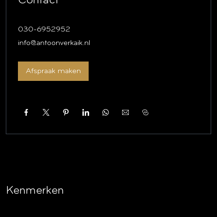
Contact
Eerste verdieping:
Overloop, ruime badkamer en twee slaapkamers.
030-6952952
De ouderslaapkamer aan de achterzijde heeft een toegang
info@antoonverkaik.nl
naar een terras gelegen op de uitbouw van de keuken.
Tweede verdieping:
Afspraak maken
Bereikbaar via een vaste trap.
Zolderverdieping welke nu bestaat uit één grote open
ruimte voorzien van een dakraam aan de voorzijde en een
brede dakkapel aan de achterzijde en een vliering.
Deze zolder is zeker geschikt voor het realiseren van
bijvoorbeeld één of twee slaapkamers, een sanitaire
voorziening en bergruimte.
Bijzonderheden:
Kenmerken
– Bouwjaar circa 1938.
– Woonoppervlakte 116m², inhoud 410m³.