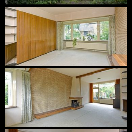
Aantal woonlagen
4
Energie
Energielabel
E
Kadastrale gegevens
Perceelnaam
Zeist M 3730
Oppervlakte
159 m²
Eigendomssituatie
Volle eigendom
Perceel
ZEI00-M-3730
Buitenruimte