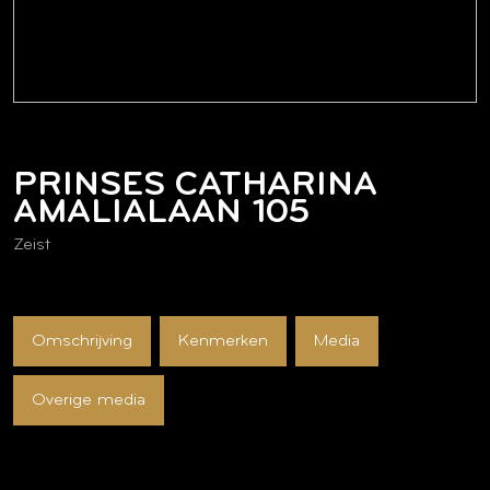
PRINSES CATHARINA
AMALIALAAN
105
Zeist
Omschrijving
Kenmerken
Media
Overige media