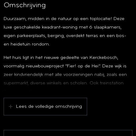
Omschrijving
Duurzaam, midden in de natuur op een toplocatie! Deze
luxe geschakelde kwadrant-woning met 6 slaapkamers,
eigen parkeerplaats, berging, overdekt terras en een bos-
en heidetuin rondom.
Het huis ligt in het nieuwe gedeelte van Kerckebosch,
voormalig nieuwbouwproject “Fier! op de Hei”. Deze wijk is
zeer kindvriendelijk met alle voorzieningen nabij, zoals een
supermarkt, diverse winkels en scholen. Ook treinstation
Driebergen-Zeist is snel bereikt.
De bijzondere bouw van deze woning maakt dat u vanuit
Lees de volledige omschrijving
elke kamer door de grote raampartijen uitzicht heeft op het
omringend bosgebied, een oase van natuur en ruimte:
Wonen met een vakantiegevoel!