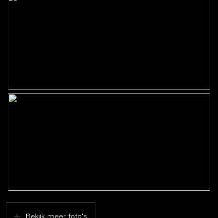
Soort parkeergelegenheid
Op eigen terrein, openbaar
parkeren
Bekijk meer foto's