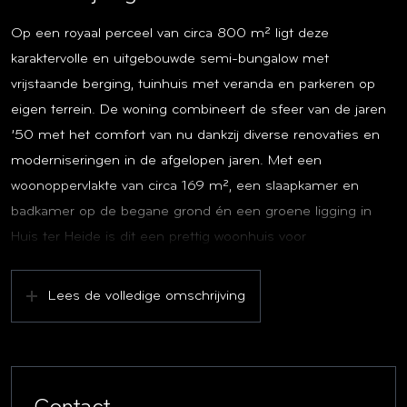
Op een royaal perceel van circa 800 m² ligt deze
karaktervolle en uitgebouwde semi-bungalow met
vrijstaande berging, tuinhuis met veranda en parkeren op
eigen terrein. De woning combineert de sfeer van de jaren
’50 met het comfort van nu dankzij diverse renovaties en
moderniseringen in de afgelopen jaren. Met een
woonoppervlakte van circa 169 m², een slaapkamer en
badkamer op de begane grond én een groene ligging in
Huis ter Heide is dit een prettig woonhuis voor
uiteenlopende doelgroepen.
Lees de volledige omschrijving
De woning ligt aan een rustige, groene laan in Huis ter
Heide, onderdeel van de gemeente Zeist. De omgeving
kenmerkt zich door veel groen, nabij het Blookerpark, ruime
percelen en een rustige woonomgeving. Voorzieningen,
sportfaciliteiten, uitvalswegen en NS-stations bevinden zich