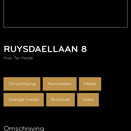
RUYSDAELLAAN
8
Huis Ter Heide
Omschrijving
Kenmerken
Media
Overige media
Brochure
Video
Omschrijving