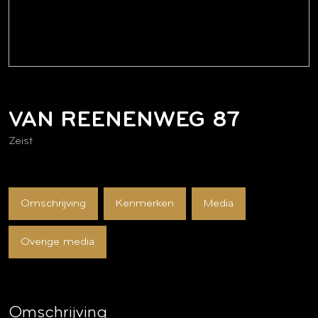
VAN REENENWEG
87
Zeist
Omschrijving
Kenmerken
Media
Overige media
Omschrijving