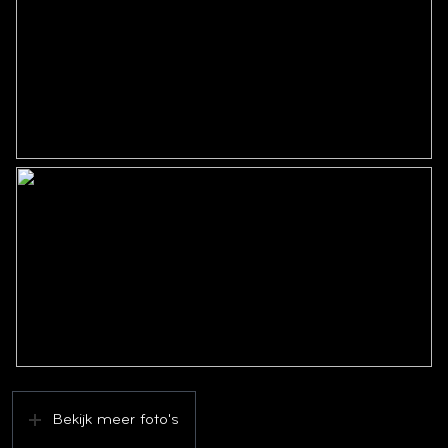
Garage
Capaciteit
2 auto's
Parkeergelegenheid
Soort parkeergelegenheid
Op afgesloten terrein, op eigen
terrein, openbaar parkeren
Bekijk meer foto's