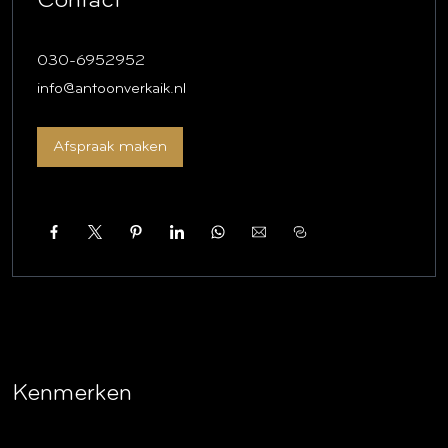
Contact
een uitbouw gerealiseerd waarin opgenomen is de open
keuken, een berging en een toilet.
030-6952952
Eerste verdieping:
info@antoonverkaik.nl
Overloop, via een luik en de vlizotrap is de vliering
bereikbaar.
Afspraak maken
Oorspronkelijk waren er meerdere slaapkamers aanwezig,
door een herindeling is er nu één ruime slaapkamer met
een open badkamer.
Bijgebouw:
Het bestaat uit een drietal functionele ruimtes en is
voorzien van verwarming en elektra.
Er zijn twee garage kanteldeuren aanwezig. Het buitenterrein
is bestraat en biedt veel opslag- en parkeergelegenheid.
Kenmerken
Bijzonderheden: