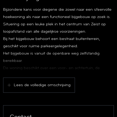
Bijzondere kans voor diegene die zowel naar een sfeervolle
hoekwoning als naar een functioneel bijgebouw op zoek is.
Situering op een leuke plek in het centrum van Zeist op
loopafstand van alle dagelijkse voorzieningen.
Bij het bijgebouw behoort een bestraat buitenterrein,
geschikt voor ruime parkeergelegenheid.
Het bijgebouw is vanuit de openbare weg zelfstandig
bereikbaar.
De woning beschikt over een voor- en achtertuin, de
achtertuin is gesitueerd op het noordwesten.
Lees de volledige omschrijving
Woning:
Begane grond:
Entree, gang met meterkast en de trapopgang.
Woonkamer voorzien van een open haard, open trap.
Aan de achterzijde van de woning is op de begane grond