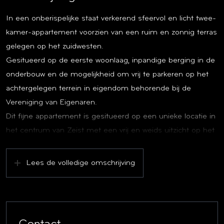
In een onberispelijke staat verkerend sfeervol en licht twee-
kamer-appartement voorzien van een ruim en zonnig terras
gelegen op het zuidwesten.
Gesitueerd op de eerste woonlaag, inpandige berging in de
onderbouw en de mogelijkheid om vrij te parkeren op het
achtergelegen terrein in eigendom behorende bij de
Vereniging van Eigenaren.
Dit fijne appartement is gesitueerd op een unieke locatie in
het centrum van Zeist met een vrij en weids uitzicht op het
monumentale Wilhelminapark met onder andere een
mooie vijverpartij.
Lees de volledige omschrijving
Het centrum van Zeist met alle dagelijkse voorzieningen is
op korte loopafstand bereikbaar, dit geldt ook voor de
uitgestrekte Zeister bossen.
Indeling