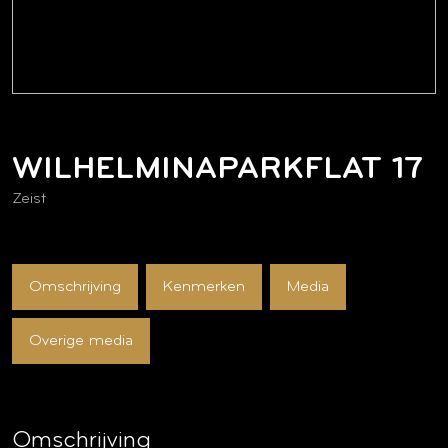
WILHELMINAPARKFLAT
17
Zeist
Omschrijving
Kenmerken
Media
Overige media
Omschrijving